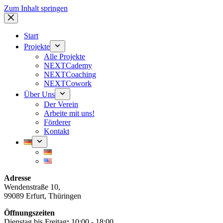
Zum Inhalt springen
Start
Projekte
Alle Projekte
NEXTCademy
NEXTCoaching
NEXTCowork
Über Uns
Der Verein
Arbeite mit uns!
Förderer
Kontakt
Adresse
Wendenstraße 10,
99089 Erfurt, Thüringen
Öffnungszeiten
Dienstag bis Freitag
:
10:00 - 18:00