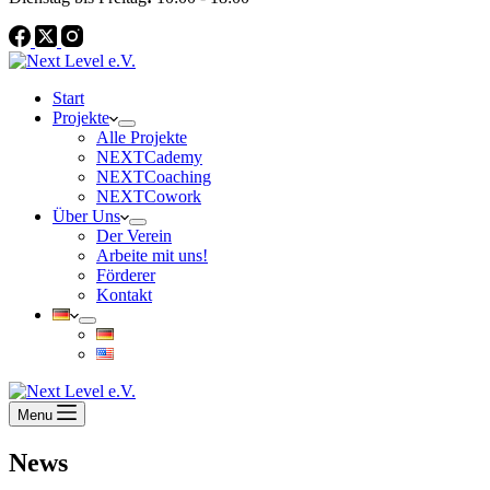
Start
Projekte
Alle Projekte
NEXTCademy
NEXTCoaching
NEXTCowork
Über Uns
Der Verein
Arbeite mit uns!
Förderer
Kontakt
Menu
News