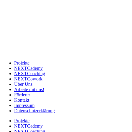
Next Level e.V. setzt sich für eine nachhaltige und gerechte Zukunft
ein. Mit innovativen Projekten in den Bereichen Bildung,
Gesundheit, Umwelt und Technologie möchten wir einen positiven
Einfluss auf die Gesellschaft und die Umwelt ausüben. Die Projekte
reichen von der Förderung von Bildung und Chancengleichheit für
benachteiligte Kinder und Jugendliche bis hin zur Unterstützung
von Umwelt- und Klimaschutzmaßnahmen in verschiedenen
Regionen der Welt. Der Verein engagiert sich auch für die
Entwicklung und Umsetzung von Technologien, die eine
nachhaltige Zukunft ermöglichen.
Projekte
NEXTCademy
NEXTCoaching
NEXTCowork
Über Uns
Arbeite mit uns!
Förderer
Kontakt
Impressum
Datenschutzerklärung
Projekte
NEXTCademy
NEXTCoaching