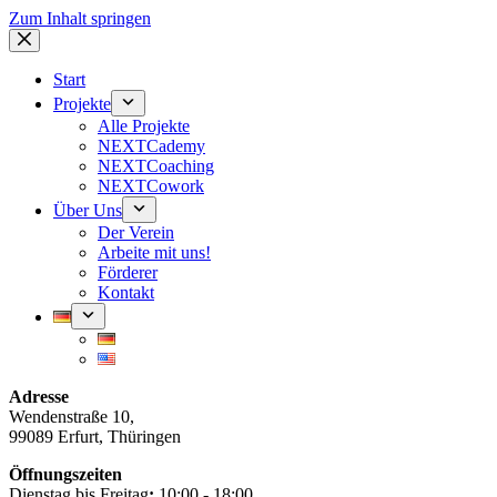
Zum Inhalt springen
Start
Projekte
Alle Projekte
NEXTCademy
NEXTCoaching
NEXTCowork
Über Uns
Der Verein
Arbeite mit uns!
Förderer
Kontakt
Adresse
Wendenstraße 10,
99089 Erfurt, Thüringen
Öffnungszeiten
Dienstag bis Freitag
:
10:00 - 18:00