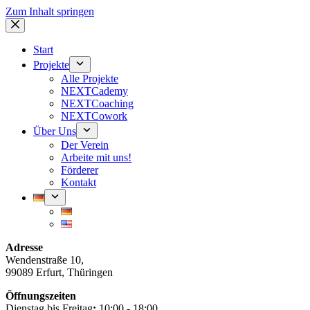
Zum Inhalt springen
Start
Projekte
Alle Projekte
NEXTCademy
NEXTCoaching
NEXTCowork
Über Uns
Der Verein
Arbeite mit uns!
Förderer
Kontakt
Adresse
Wendenstraße 10,
99089 Erfurt, Thüringen
Öffnungszeiten
Dienstag bis Freitag
:
10:00 - 18:00