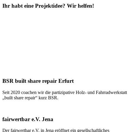
Ihr habt eine Projektidee? Wir helfen!
Aller Anfang ist schwer! Als Lotsen und beratende Instanz für
Initiativgruppen und ihre Projekte, begleiten wir junge Menschen
auf ihrem Weg die Welt zu verändern. Sei es die Weiterentwicklung
der ersten Projektidee, die Strukturfindung in der Aufbauphase oder
die Gründung einer eigenen Organisation. Wir bieten Zugang zu
einem Netzwerk von professionellen Akteur:innen und weisen den
Weg zu Förderer:innen und Multiplikator:innen. Durch Hilfe zur
Selbsthilfe schaffen wir so gemeinsam den Raum, in dem Ideen
wachsen können.
BSR built share repair Erfurt
Seit 2020 coachen wir die partizipative Holz- und Fahrradwerkstatt
„built share repair“ kurz BSR.
fairwertbar e.V. Jena
Der fairwertbar e.V. in Jena eröffnet ein gesellschaftliches