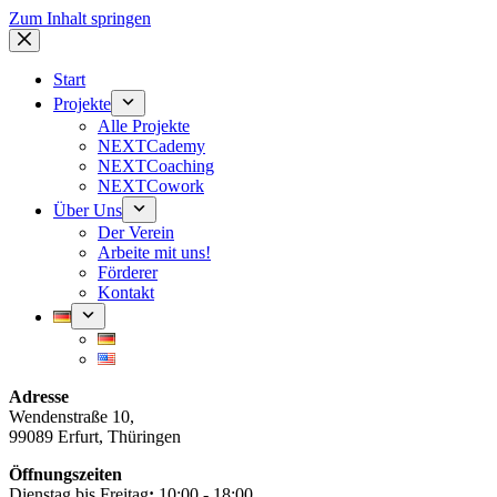
Zum Inhalt springen
Start
Projekte
Alle Projekte
NEXTCademy
NEXTCoaching
NEXTCowork
Über Uns
Der Verein
Arbeite mit uns!
Förderer
Kontakt
Adresse
Wendenstraße 10,
99089 Erfurt, Thüringen
Öffnungszeiten
Dienstag bis Freitag
:
10:00 - 18:00