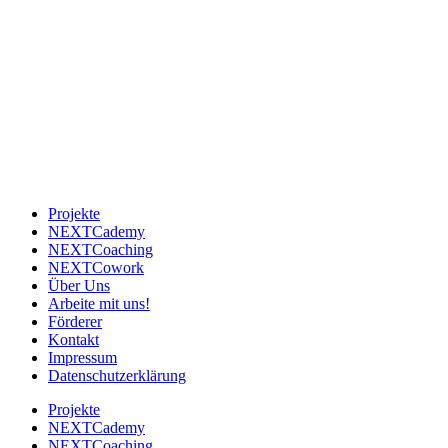
Next Level e.V. setzt sich für eine nachhaltige und gerechte Zukunft
ein. Mit innovativen Projekten in den Bereichen Bildung,
Gesundheit, Umwelt und Technologie möchten wir einen positiven
Einfluss auf die Gesellschaft und die Umwelt ausüben. Die Projekte
reichen von der Förderung von Bildung und Chancengleichheit für
benachteiligte Kinder und Jugendliche bis hin zur Unterstützung
von Umwelt- und Klimaschutzmaßnahmen in verschiedenen
Regionen der Welt. Der Verein engagiert sich auch für die
Entwicklung und Umsetzung von Technologien, die eine
nachhaltige Zukunft ermöglichen.
Projekte
NEXTCademy
NEXTCoaching
NEXTCowork
Über Uns
Arbeite mit uns!
Förderer
Kontakt
Impressum
Datenschutzerklärung
Projekte
NEXTCademy
NEXTCoaching