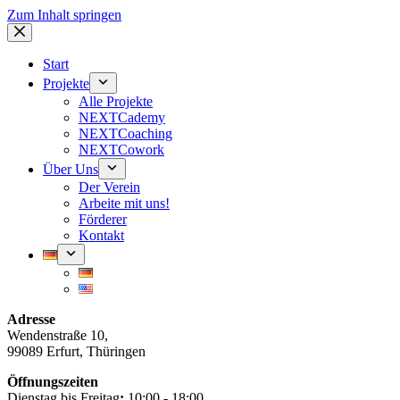
Zum Inhalt springen
Start
Projekte
Alle Projekte
NEXTCademy
NEXTCoaching
NEXTCowork
Über Uns
Der Verein
Arbeite mit uns!
Förderer
Kontakt
Adresse
Wendenstraße 10,
99089 Erfurt, Thüringen
Öffnungszeiten
Dienstag bis Freitag
:
10:00 - 18:00