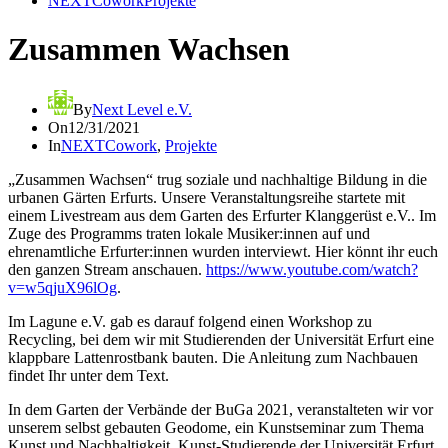
NEXTCowork
Projekte
Zusammen Wachsen
By
Next Level e.V.
On
12/31/2021
In
NEXTCowork
,
Projekte
„Zusammen Wachsen“ trug soziale und nachhaltige Bildung in die
urbanen Gärten Erfurts. Unsere Veranstaltungsreihe startete mit
einem Livestream aus dem Garten des Erfurter Klanggerüst e.V.. Im
Zuge des Programms traten lokale Musiker:innen auf und
ehrenamtliche Erfurter:innen wurden interviewt. Hier könnt ihr euch
den ganzen Stream anschauen.
https://www.youtube.com/watch?
v=w5qjuX96lOg
.
Im Lagune e.V. gab es darauf folgend einen Workshop zu
Recycling, bei dem wir mit Studierenden der Universität Erfurt eine
klappbare Lattenrostbank bauten. Die Anleitung zum Nachbauen
findet Ihr unter dem Text.
In dem Garten der Verbände der BuGa 2021, veranstalteten wir vor
unserem selbst gebauten Geodome, ein Kunstseminar zum Thema
Kunst und Nachhaltigkeit. Kunst-Studierende der Universität Erfurt