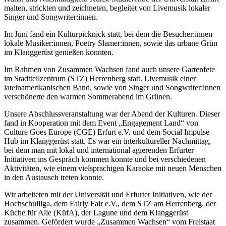
malten, strickten und zeichneten, begleitet von Livemusik lokaler
Singer und Songwriter:innen.
Im Juni fand ein Kulturpicknick statt, bei dem die Besucher:innen
lokale Musiker:innen, Poetry Slamer:innen, sowie das urbane Grün
im Klanggerüst genießen konnten.
Im Rahmen von Zusammen Wachsen fand auch unsere Gartenfete
im Stadtteilzentrum (STZ) Herrenberg statt. Livemusik einer
lateinamerikanischen Band, sowie von Singer und Songwriter:innen
verschönerte den warmen Sommerabend im Grünen.
Unsere Abschlussveranstaltung war der Abend der Kulturen. Dieser
fand in Kooperation mit dem Event „Engagement Land“ von
Culture Goes Europe (CGE) Erfurt e.V. und dem Social Impulse
Hub im Klanggerüst statt. Es war ein interkultureller Nachmittag,
bei dem man mit lokal und international agierenden Erfurter
Initiativen ins Gespräch kommen konnte und bei verschiedenen
Aktivitäten, wie einem vielsprachigen Karaoke mit neuen Menschen
in den Austausch treten konnte.
Wir arbeiteten mit der Universität und Erfurter Initiativen, wie der
Hochschulliga, dem Fairly Fair e.V., dem STZ am Herrenberg, der
Küche für Alle (KüfA), der Lagune und dem Klanggerüst
zusammen. Gefördert wurde „Zusammen Wachsen“ vom Freistaat