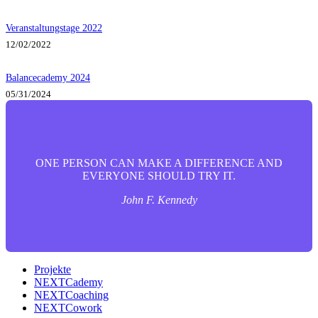
Veranstaltungstage 2022
12/02/2022
Balancecademy 2024
05/31/2024
ONE PERSON CAN MAKE A DIFFERENCE AND
EVERYONE SHOULD TRY IT.
John F. Kennedy
Projekte
NEXTCademy
NEXTCoaching
NEXTCowork