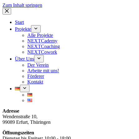
Zum Inhalt springen
Start
Projekte
Alle Projekte
NEXTCademy
NEXTCoaching
NEXTCowork
Über Uns
Der Verein
Arbeite mit uns!
Förderer
Kontakt
Adresse
Wendenstraße 10,
99089 Erfurt, Thüringen
Öffnungszeiten
Dienstag bis Freitag
:
10:00 - 18:00